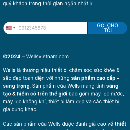
quý khách trong thời gian ngắn nhất ạ.
GỌI CHO
U
TÔI
n
i
t
e
d
©
2024
– Wellsvietnam.com
S
t
a
Wells là thương hiệu thiết bị chăm sóc sức khỏe &
t
sắc đẹp toàn diện với những
e
sản phẩm cao cấp –
s
sang trọng
. Sản phẩm của Wells mang tính
sáng
+
1
tạo & hiếm có trên thế giới
bao gồm máy lọc nước,
máy lọc không khí, thiết bị làm đẹp và các thiết bị
gia dụng khác.
Các sản phẩm của Wells được đánh giá cao về
thiết