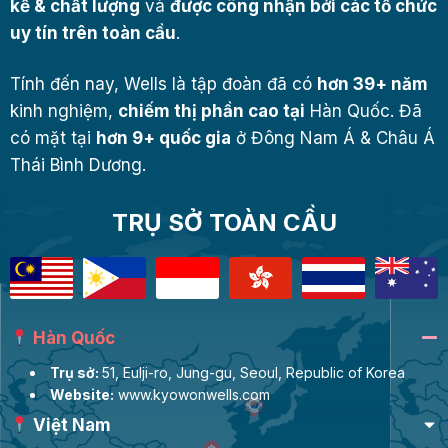
kế & chất lượng
và
được công nhận bởi các tổ chức
uy tín trên toàn cầu
.
Tính đến nay, Wells là tập đoàn đã có
hơn 39+ năm
kinh nghiệm,
chiếm thị phần cao tại
Hàn Quốc. Đã
có mặt tại
hơn 9+ quốc gia
ở Đông Nam Á & Châu Á
Thái Bình Dương.
TRỤ SỞ TOÀN CẦU
Hàn Quốc
Trụ sở:
51, Eulji-ro, Jung-gu, Seoul, Republic of Korea
Website:
www.kyowonwells.com
Việt Nam