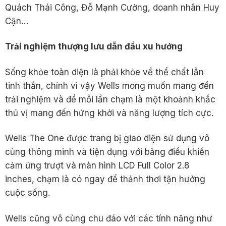
Quách Thái Công, Đỗ Mạnh Cường, doanh nhân Huy
Cận…
Tr
ả
i nghi
ệ
m thư
ợ
ng lưu d
ẫ
n đ
ầ
u xu hư
ớ
ng
Sống khỏe toàn diện là phải khỏe về thể chất lẫn
tinh thần, chính vì vậy Wells mong muốn mang đến
trải nghiệm và để mỗi lần chạm là một khoảnh khắc
thú vị mang đến hứng khởi và năng lượng tích cực.
Wells The One được trang bị giao diện sử dụng vô
cùng thông minh và tiện dụng với bảng điều khiển
cảm ứng trượt và màn hình LCD Full Color 2.8
inches, chạm là có ngay để thảnh thơi tận hưởng
cuộc sống.
Wells cũng vô cùng chu đáo với các tính năng như