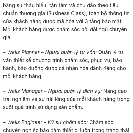
bằng sự thấu hiểu, tận tâm và chu đáo theo tiêu
chuẩn thương gia (Business Class), toàn bộ thông tin
của khách hàng được mã hóa với 3 tầng bảo mật.
Mỗi khách hàng được chăm sóc bởi đội ngũ chuyên
gia:
– Wells Planner – Ngư
ờ
i qu
ả
n
lý tư v
ấ
n:
Quản lý tư
vấn thiết kế chương trình chăm sóc, phục vụ, bảo
hành, bảo dưỡng được cá nhân hóa dành riêng cho
mỗi khách hàng.
– Wells Manager – Ngư
ờ
i qu
ả
n lý d
ị
ch v
ụ
:
Nâng cao
trải nghiệm và sự hài lòng của mỗi khách hàng trong
suốt quá trình sử dụng sản phẩm.
– Wells Engineer – K
ỹ
sư chăm sóc:
Chăm sóc
chuyên nghiệp bảo đảm thiết bị luôn trong trạng thái