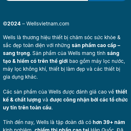
n
i
t
e
d
©
2024
– Wellsvietnam.com
S
t
a
Wells là thương hiệu thiết bị chăm sóc sức khỏe &
t
sắc đẹp toàn diện với những
e
sản phẩm cao cấp –
s
sang trọng
. Sản phẩm của Wells mang tính
sáng
+
1
tạo & hiếm có trên thế giới
bao gồm máy lọc nước,
máy lọc không khí, thiết bị làm đẹp và các thiết bị
gia dụng khác.
Các sản phẩm của Wells được đánh giá cao về
thiết
kế & chất lượng
và
được công nhận bởi các tổ chức
uy tín trên toàn cầu
.
Tính đến nay, Wells là tập đoàn đã có
hơn 39+ năm
kinh nghiệm,
chiếm thị phần cao tại
Hàn Quốc. Đã