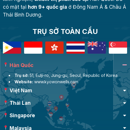
có mặt tại
hơn 9+ quốc gia
ở Đông Nam Á & Châu Á
Thái Bình Dương.
TRỤ SỞ TOÀN CẦU
Hàn Quốc
Trụ sở:
51, Eulji-ro, Jung-gu, Seoul, Republic of Korea
Website:
www.kyowonwells.com
Việt Nam
Thái Lan
Singapore
Malaysia