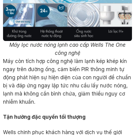
Máy lọc nước nóng lạnh cao cấp Wells The One
công nghệ
Máy còn tích hợp công nghệ làm lạnh kép khép kín
ngay trên đường ống, cảm biến PIR thông minh tự
động phát hiện sự hiện diện của con người để chuẩn
bị và đáp ứng ngay lập tức nhu cầu lấy nước nóng,
lạnh mà không cần bình chứa, giảm thiểu nguy cơ
nhiễm khuẩn.
T
ậ
n hư
ở
ng đ
ặ
c quy
ề
n t
ố
i thư
ợ
ng
Wells chinh phục khách hàng với dịch vụ thế giới