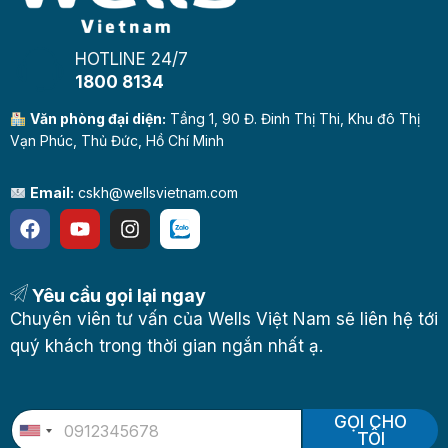
HOTLINE 24/7
1800 8134
Văn phòng đại diện:
Tầng 1, 90 Đ. Đinh Thị Thi, Khu đô Thị
Vạn Phúc, Thủ Đức, Hồ Chí Minh
Email:
cskh@wellsvietnam.com
Yêu cầu gọi lại ngay
Chuyên viên tư vấn của Wells Việt Nam sẽ liên hệ tới
quý khách trong thời gian ngắn nhất ạ.
GỌI CHO
U
TÔI