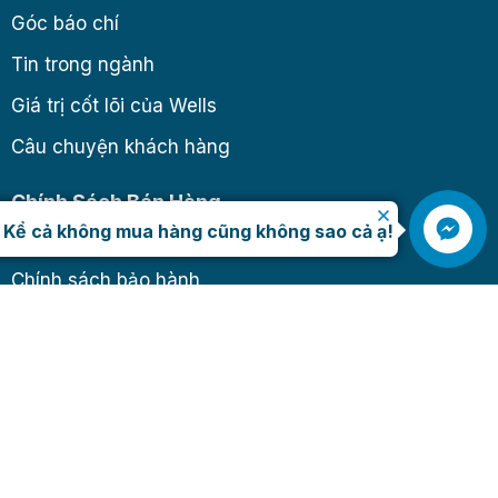
Góc báo chí
Tin trong ngành
Giá trị cốt lõi của Wells
Câu chuyện khách hàng
Chính Sách Bán Hàng
.
Kể cả không mua hàng cũng không sao cả ạ!
Chính sách giao hàng
Chính sách bảo hành
Chính sách đổi – trả
Hướng dẫn thanh toán
Chính sách bảo mật
Phương thức thanh toán