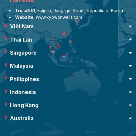
Trụ sở:
51, Eulji-ro, Jung-gu, Seoul, Republic of Korea
Website:
www.kyowonwells.com
Việt Nam
Thái Lan
Singapore
Malaysia
Philippines
Indonesia
Hong Kong
Australia