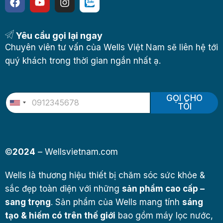
Yêu cầu gọi lại ngay
Chuyên viên tư vấn của Wells Việt Nam sẽ liên hệ tới
quý khách trong thời gian ngắn nhất ạ.
GỌI CHO
U
TÔI
n
i
t
e
d
©
2024
– Wellsvietnam.com
S
t
a
Wells là thương hiệu thiết bị chăm sóc sức khỏe &
t
sắc đẹp toàn diện với những
e
sản phẩm cao cấp –
s
sang trọng
. Sản phẩm của Wells mang tính
sáng
+
1
tạo & hiếm có trên thế giới
bao gồm máy lọc nước,